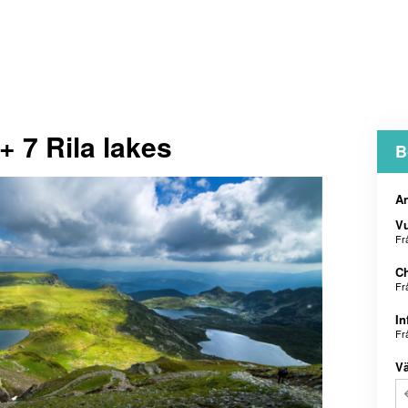
+ 7 Rila lakes
B
An
V
Fr
Ch
Fr
In
Fr
Vä