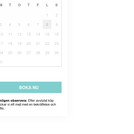
M
T
O
T
F
L
S
1
2
3
4
5
6
7
8
9
10
11
12
13
14
15
16
17
18
19
20
21
22
23
24
25
26
27
28
29
30
31
BOKA NU
Efter avslutat köp
nligen observera:
ickar vi ett mejl med en bekräftelse och
tto.