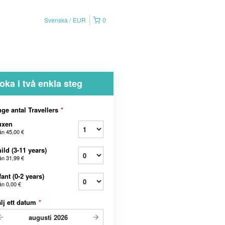
Svenska
EUR
0
oka i två enkla steg
ge antal Travellers
*
uxen
ån
45,00 €
ild (3-11 years)
ån
31,99 €
fant (0-2 years)
ån
0,00 €
lj ett datum
*
augusti
2026