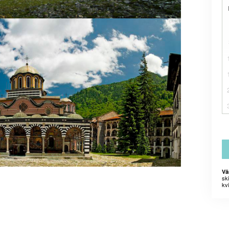
Vä
sk
kvi